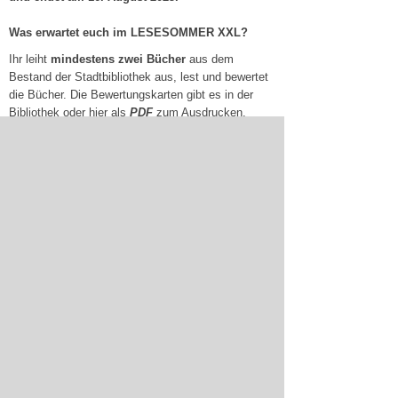
Was erwartet euch im LESESOMMER XXL?
Ihr leiht
mindestens zwei Bücher
aus dem
Bestand der Stadtbibliothek aus, lest und bewertet
die Bücher. Die Bewertungskarten gibt es in der
Bibliothek oder hier als
PDF
zum Ausdrucken.
Letzter Abgabetermin für Bewertungskarten: 16.
August 2025
Nach Ende der Lesesommer-Aktion erhaltet ihr ein
Zertifikat als Anerkennung, das ihr in der Schule
vorlegen könnt.
Geplant ist außerdem eine Abschlussveranstaltung
am 20. September 2025. Die genauen
Veranstaltungungsdaten werden zu einem späteren
Zeitpunkt noch bekannt gegeben.
Seid ihr neugierig geworden?
Dann kommt ab 21. Juni in die Zentralbibliothek,
die Stadtteilbibliotheken, die Fahrbibliothek und in
die Musikbibliothek und meldet euch an.
Auf euch warten viele neue, bekannte, weniger