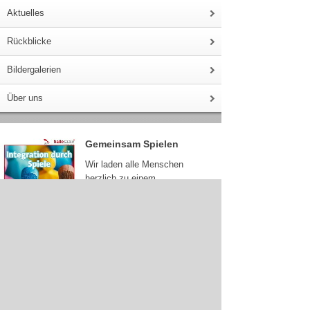
Aktuelles
Rückblicke
Bildergalerien
Über uns
Gemeinsam Spielen
Wir laden alle Menschen
herzlich zu einem
Spielenachmittag ein.
Kommen Sie vorbei, treffen Sie
andere Menschen egal ob Sie
Anfänger oder Vielspieler sind.
Es werden Gesellschaftsspiele gespielt mit dem
Ziel, ins Gespräch zu kommen und Zeit miteinander
zu verbringen.
Am:
23. Oktober 2025
(Donnerstag)