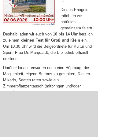
4.
Dieses Ereignis
möchten wir
natürlich
gemeinsam feiern.
Deshalb laden wir euch von
10 bis 14 Uhr
herzlich
zu einem
kleinen Fest für Groß und Klein
ein.
Um 10.30 Uhr wird die Beigeordnete für Kultur und
Sport, Frau Dr. Marquardt, die Bibliothek offiziell
eröffnen.
Darüber hinaus erwarten euch eine Hüpfburg, die
Möglichkeit, eigene Buttons zu gestalten, Riesen-
Mikado, Saaten raten sowie ein
Zimmerpflanzentausch (mitbringen und/oder
mitnehmen).
Wir freuen uns darauf, euch in den neuen
Räumlichkeiten begrüßen zu dürfen.
28.05.2026