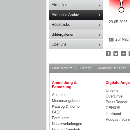
Aktuelles
Aktuelles Archiv
29.05.2026
Rückblicke
Bildergalerien
zur Nach
Über uns
Social
Bookmarks
Datenschutz
Sitemap
Werbung schalten
Anmeldung &
Digitale Ange
Benutzung
Onleihe
Ausleihe
OverDrive
Medienangebote
PressReader
Katalog & Konto
GENIOS
FAQ
filmfriend
Formulare
Podcast "Ab i
Nutzerschulungen
Digitale Angebote