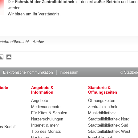
Der
Fahrstuhl der Zentralbibliothek
ist derzeit
außer Betrieb
und kann
werden.
Wir bitten um Ihr Verständnis.
richtenübersicht - Archiv
Elektronische Kommunikation
Impressum
© Stadtbib
bote
Angebote &
Standorte &
Information
Öffnungszeiten
Angebote
Öffnungszeiten
Medienangebote
Zentralbibliothek
Für Kitas & Schulen
Musikbibliothek
Nutzerschulungen
Stadtteilbibliothek Nord
Internet & mehr
Stadtteilbibliothek Süd
ns Buch!"
Tipp des Monats
Stadtteilbibliothek West
Basteltipp
Fahrbibliothek