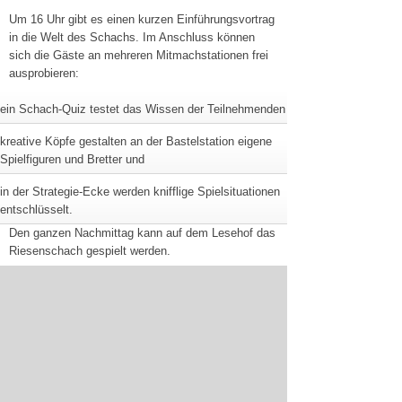
Um 16 Uhr gibt es einen kurzen Einführungsvortrag
in die Welt des Schachs. Im Anschluss können
sich die Gäste an mehreren Mitmachstationen frei
ausprobieren:
ein Schach-Quiz testet das Wissen der Teilnehmenden
kreative Köpfe gestalten an der Bastelstation eigene
Spielfiguren und Bretter und
in der Strategie-Ecke werden knifflige Spielsituationen
entschlüsselt.
Den ganzen Nachmittag kann auf dem Lesehof das
Riesenschach gespielt werden.
Am:
20. Juli 2026
(Montag)
Um:
16 Uhr
Wo:
Zentralbibliothek
/ 1. Etage
Der Eintritt ist frei.
30.06.2026