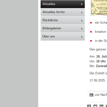
Aktuelles
Aktuelles Archiv
Rückblicke
ein Scha
Bildergalerien
kreative
Über uns
in der S
Den ganzen 
Am:
18. Jul
Um:
16 Uhr
Wo:
Zentral
Der Eintritt is
17.06.2025
zur Nach
Social