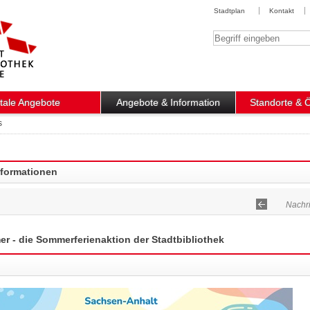
Stadtplan
Kontakt
Suchbegriff
itale Angebote
Angebote & Information
Standorte & 
s
nformationen
Nachri
 - die Sommerferienaktion der Stadtbibliothek