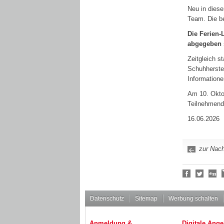
Neu in diese
Team. Die be
Die Ferien-
abgegeben 
Zeitgleich s
Schuhherstel
Informatione
Am 10. Oktob
Teilnehmend
16.06.2026
zur Nach
Social
Bookmarks
Datenschutz
Sitemap
Werbung schalten
Anmeldung &
Digitale Ange