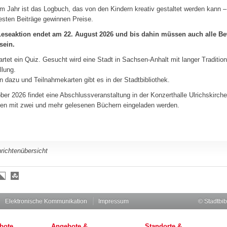
m Jahr ist das Logbuch, das von den Kindern kreativ gestaltet werden kann –
sten Beiträge gewinnen Preise.
Leseaktion endet am 22. August 2026 und bis dahin müssen auch alle B
sein.
tartet ein Quiz. Gesucht wird eine Stadt in Sachsen-Anhalt mit langer Tradition
lung.
n dazu und Teilnahmekarten gibt es in der Stadtbibliothek.
er 2026 findet eine Abschlussveranstaltung in der Konzerthalle Ulrichskirche s
en mit zwei und mehr gelesenen Büchern eingeladen werden.
richtenübersicht
Elektronische Kommunikation
Impressum
© Stadtbib
bote
Angebote &
Standorte &