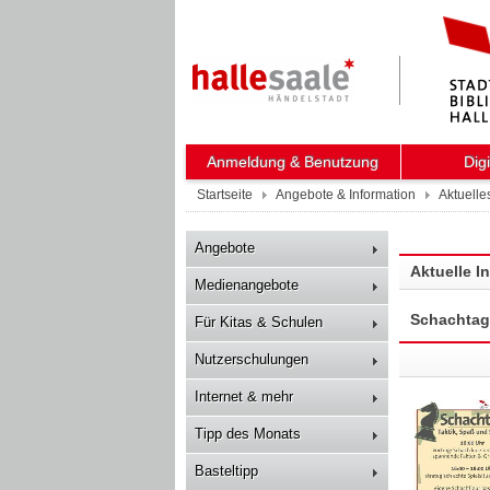
Anmeldung & Benutzung
Dig
Startseite
Angebote & Information
Aktuelle
Angebote
Aktuelle I
Medienangebote
Schachtag i
Für Kitas & Schulen
Nutzerschulungen
Internet & mehr
Tipp des Monats
Basteltipp