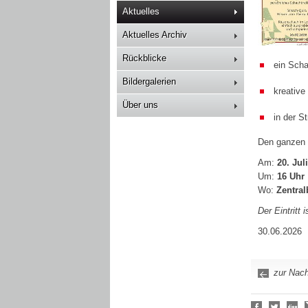
Aktuelles
Aktuelles Archiv
Rückblicke
ein Scha
Bildergalerien
kreative
Über uns
in der S
Den ganzen 
Am:
20. Jul
Um:
16 Uhr
Wo:
Zentral
Der Eintritt is
30.06.2026
zur Nach
Social