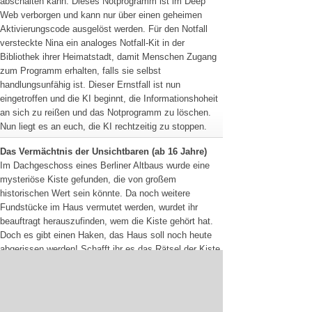
abschalten kann. Dieses Notprogramm ist im Deep
Web verborgen und kann nur über einen geheimen
Aktivierungscode ausgelöst werden. Für den Notfall
versteckte Nina ein analoges Notfall-Kit in der
Bibliothek ihrer Heimatstadt, damit Menschen Zugang
zum Programm erhalten, falls sie selbst
handlungsunfähig ist. Dieser Ernstfall ist nun
eingetroffen und die KI beginnt, die Informationshoheit
an sich zu reißen und das Notprogramm zu löschen.
Nun liegt es an euch, die KI rechtzeitig zu stoppen.
Das Vermächtnis der Unsichtbaren (ab 16 Jahre)
Im Dachgeschoss eines Berliner Altbaus wurde eine
mysteriöse Kiste gefunden, die von großem
historischen Wert sein könnte. Da noch weitere
Fundstücke im Haus vermutet werden, wurdet ihr
beauftragt herauszufinden, wem die Kiste gehört hat.
Doch es gibt einen Haken, das Haus soll noch heute
abgerissen werden! Schafft ihr es das Rätsel der Kiste
zu lüften, um den Abriss rechtzeitig zu stoppen? Es
liegt an Euch!