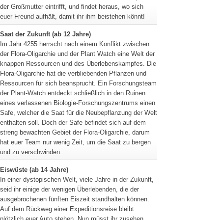
der Großmutter eintrifft, und findet heraus, wo sich
euer Freund aufhält, damit ihr ihm beistehen könnt!
Saat der Zukunft (ab 12 Jahre)
Im Jahr 4255 herrscht nach einem Konflikt zwischen
der Flora-Oligarchie und der Plant Watch eine Welt der
knappen Ressourcen und des Überlebenskampfes. Die
Flora-Oligarchie hat die verbliebenden Pflanzen und
Ressourcen für sich beansprucht. Ein Forschungsteam
der Plant-Watch entdeckt schließlich in den Ruinen
eines verlassenen Biologie-Forschungszentrums einen
Safe, welcher die Saat für die Neubepflanzung der Welt
enthalten soll. Doch der Safe befindet sich auf dem
streng bewachten Gebiet der Flora-Oligarchie, darum
hat euer Team nur wenig Zeit, um die Saat zu bergen
und zu verschwinden.
Eiswüste (ab 14 Jahre)
In einer dystopischen Welt, viele Jahre in der Zukunft,
seid ihr einige der wenigen Überlebenden, die der
ausgebrochenen fünften Eiszeit standhalten können.
Auf dem Rückweg einer Expeditionsreise bleibt
plötzlich euer Auto stehen. Nun müsst ihr zusehen,