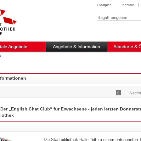
Stadtplan
Kontakt
Suchbegriff
itale Angebote
Angebote & Information
Standorte & 
s
nformationen
Nachri
! Der „English Chat Club“ für Erwachsene - jeden letzten Donnerst
liothek
Die Stadtbibliothek Halle lädt zu einem entspannten T