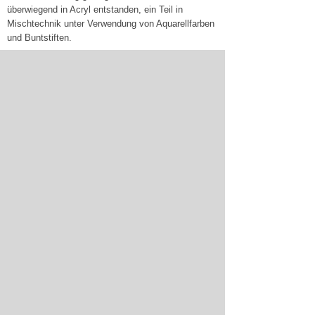
überwiegend in Acryl entstanden, ein Teil in
Mischtechnik unter Verwendung von Aquarellfarben
und Buntstiften.
Die Ausstellung ist vom 02.07.2026 - 25.08.2026 in
der Musikbibliothek zu den Öffnungszeiten zu
sehen.
Der Eintritt ist frei.
25.06.2026
zur Nachrichtenübersicht
Sitemap
Werbung schalten
Elektronische Kommunikation
Datenschutz
Impressum
Vollversion