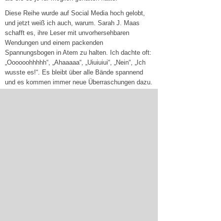
Diese Reihe wurde auf Social Media hoch gelobt,
und jetzt weiß ich auch, warum. Sarah J. Maas
schafft es, ihre Leser mit unvorhersehbaren
Wendungen und einem packenden
Spannungsbogen in Atem zu halten. Ich dachte oft:
„Oooooohhhhh“, „Ahaaaaa“, „Uiuiuiui“, „Nein“, „Ich
wusste es!“. Es bleibt über alle Bände spannend
und es kommen immer neue Überraschungen dazu.
Man fühlt mit Bryce mit und wird in ihre Abenteuer
so hineingezogen, dass man regelrecht miträtselt
und spekuliert – es gibt Momente, die zum
Staunen, zum Schmunzeln und zum Kopfschütteln
anregen. Jedes Buch der Reihe bringt neue
Enthüllungen und lässt die Geschichte immer
komplexer und faszinierender werden.
Auch der Schreibstil ist fesselnd und angenehm zu
lesen, sodass man gar nicht merkt, wie schnell die
Seiten dahinfliegen. Crescent City ist für alle, die
Lust auf eine magische, düstere Welt voller
Spannung und Überraschungen haben. Absolute
Empfehlung für Fantasy-Fans, die nach einer