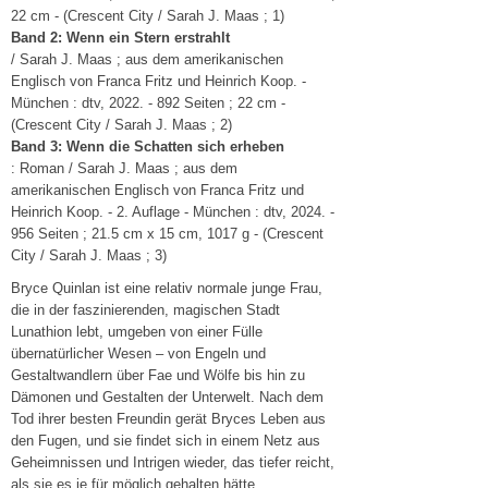
22 cm - (Crescent City / Sarah J. Maas ; 1)
Band 2: Wenn ein Stern erstrahlt
/ Sarah J. Maas ; aus dem amerikanischen
Englisch von Franca Fritz und Heinrich Koop. -
München : dtv, 2022. - 892 Seiten ; 22 cm -
(Crescent City / Sarah J. Maas ; 2)
Band 3: Wenn die Schatten sich erheben
: Roman / Sarah J. Maas ; aus dem
amerikanischen Englisch von Franca Fritz und
Heinrich Koop. - 2. Auflage - München : dtv, 2024. -
956 Seiten ; 21.5 cm x 15 cm, 1017 g - (Crescent
City / Sarah J. Maas ; 3)
Bryce Quinlan ist eine relativ normale junge Frau,
die in der faszinierenden, magischen Stadt
Lunathion lebt, umgeben von einer Fülle
übernatürlicher Wesen – von Engeln und
Gestaltwandlern über Fae und Wölfe bis hin zu
Dämonen und Gestalten der Unterwelt. Nach dem
Tod ihrer besten Freundin gerät Bryces Leben aus
den Fugen, und sie findet sich in einem Netz aus
Geheimnissen und Intrigen wieder, das tiefer reicht,
als sie es je für möglich gehalten hätte.