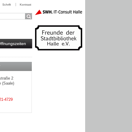
Schrift
Kontrast
Öffnungszeiten
r
straße 2
 (Saale)
21-4729