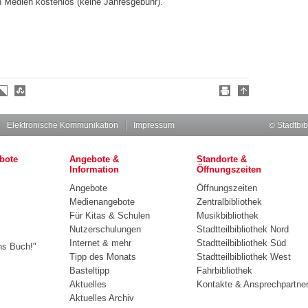
n Medien kostenlos (keine Jahresgebühr).
Elektronische Kommunikation
Impressum
© Stadtbib
bote
Angebote &
Standorte &
Information
Öffnungszeiten
Angebote
Öffnungszeiten
Medienangebote
Zentralbibliothek
Für Kitas & Schulen
Musikbibliothek
Nutzerschulungen
Stadtteilbibliothek Nord
Internet & mehr
Stadtteilbibliothek Süd
ns Buch!"
Tipp des Monats
Stadtteilbibliothek West
Basteltipp
Fahrbibliothek
Aktuelles
Kontakte & Ansprechpartne
Aktuelles Archiv