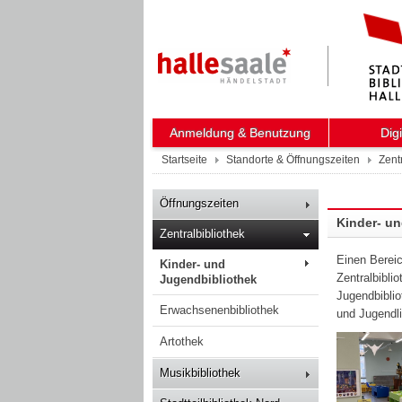
Anmeldung & Benutzung
Dig
Startseite
Standorte & Öffnungszeiten
Zent
Öffnungszeiten
Kinder- u
Zentralbibliothek
Einen Bereic
Kinder- und
Zentralbibli
Jugendbibliothek
Jugendbiblio
Erwachsenenbibliothek
und Jugendli
Artothek
Musikbibliothek