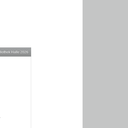
liothek Halle 2026
r