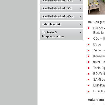
Stadtteilbibliothek Nord
Stadtteilbibliothek Süd
Stadtteilbibliothek West
Bei uns gibt
Fahrbibliothek
Bücher =
Kontakte &
Erzählu
Ansprechpartner
CDs = H
DVDs
Zeitschri
Konsolen
tiptoi- u
Tonie-Fi
EDURINO 
SAMi-Le
LÜK-Käs
Erzählth
Außerdem: