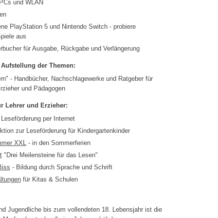
t-PCs und WLAN
en
ne PlayStation 5 und Nintendo Switch - probiere
piele aus
rbucher für Ausgabe, Rückgabe und Verlängerung
 Aufstellung der Themen:
ern" - Handbücher, Nachschlagewerke und Ratgeber für
Erzieher und Pädagogen
r Lehrer und Erzieher:
 Leseförderung per Internet
ktion zur Leseförderung für Kindergartenkinder
mmer XXL
- in den Sommerferien
t
"Drei Meilensteine für das Lesen"
Biss
- Bildung durch Sprache und Schrift
ltungen
für Kitas & Schulen
nd Jugendliche bis zum vollendeten 18. Lebensjahr ist die