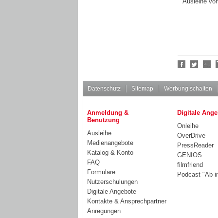
Ausleihe vo
Social
Bookmarks
Datenschutz
Sitemap
Werbung schalten
Anmeldung &
Digitale Ange
Benutzung
Onleihe
Ausleihe
OverDrive
Medienangebote
PressReader
Katalog & Konto
GENIOS
FAQ
filmfriend
Formulare
Podcast "Ab i
Nutzerschulungen
Digitale Angebote
Kontakte & Ansprechpartner
Anregungen