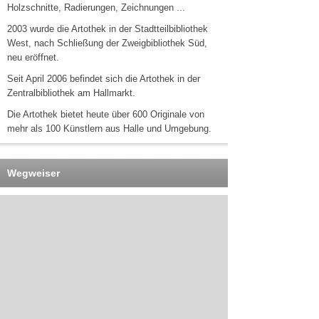
Holzschnitte, Radierungen, Zeichnungen ...
2003 wurde die Artothek in der Stadtteilbibliothek
West, nach Schließung der Zweigbibliothek Süd,
neu eröffnet.
Seit April 2006 befindet sich die Artothek in der
Zentralbibliothek am Hallmarkt.
Die Artothek bietet heute über 600 Originale von
mehr als 100 Künstlern aus Halle und Umgebung.
Wegweiser
Salzgrafenstraße 2
06108 Halle (Saale)
Kontakt
0345 221-4702
0345 804-8645
0345 221-4716
E-Mail